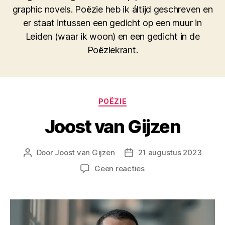
graphic novels. Poëzie heb ik áltijd geschreven en
er staat intussen een gedicht op een muur in
Leiden (waar ik woon) en een gedicht in de
Poëziekrant.
Categorieën
POËZIE
Joost van Gijzen
Door
Joost van Gijzen
21 augustus 2023
Berichtauteur
Berichtdatum
op
Geen reacties
Joost
van
Gijzen