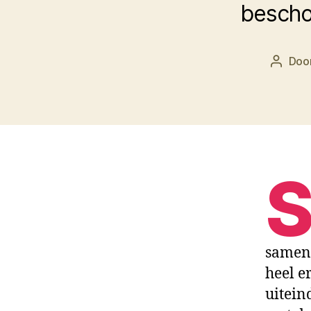
bescho
Doo
Berich
samenl
heel e
uitein