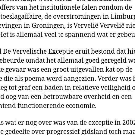
offers van het institutionele falen rondom de
toeslagaffaire, de overstromingen in Limbur
vingen in Groningen, is Vervelië Vervelië nie
Het is allemaal veel te spannend wat er gebeu
l De Vervelische Exceptie eruit bestond dat hi
gebeurde omdat het allemaal goed geregeld wa
te gevaar was een groot uitgevallen kat op de
 die als poema werd aangezien. Verder was 
eg tot graf een baden in relatieve veiligheid
 oog van een betrouwbare overheid en een
ntend functionerende economie.
s wat er nog over was van de exceptie in 2002
le gedeelte over progressief gidsland toch ma