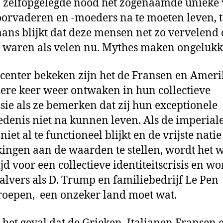
 zelfopgelegde nood het zogenaamde unieke
orvaderen en -moeders na te moeten leven, t
ans blijkt dat deze mensen net zo vervelend 
g waren als velen nu. Mythes maken ongelukk
center bekeken zijn het de Fransen en Amer
dere keer weer ontwaken in hun collectieve
sie als ze bemerken dat zij hun exceptionele
edenis niet na kunnen leven. Als de imperial
iet al te functioneel blijkt en de vrijste natie
ingen aan de waarden te stellen, wordt het 
ijd voor een collectieve identiteitscrisis en w
lvers als D. Trump en familiebedrijf Le Pen
oepen, een onzeker land moet wat.