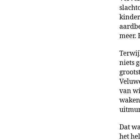
slacht
kinder
aardbe
meer. 
Terwij
niets 
groots
Veluwe
van wi
wakend
uitmu
Dat wa
het he