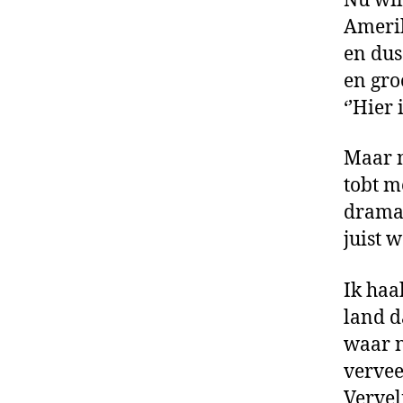
Nu wil
Amerik
en dus
en gro
‘’Hier 
Maar n
tobt m
dramat
juist 
Ik haa
land d
waar n
vervee
Vervel