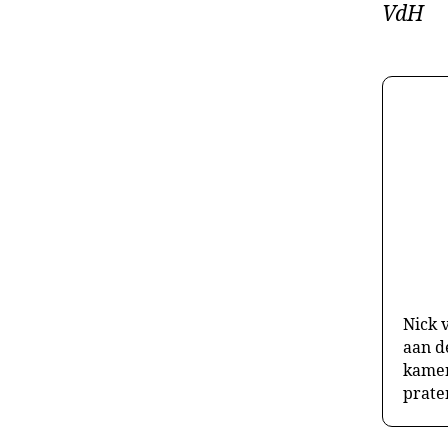
VdH
Nick 
aan d
kamer
prate