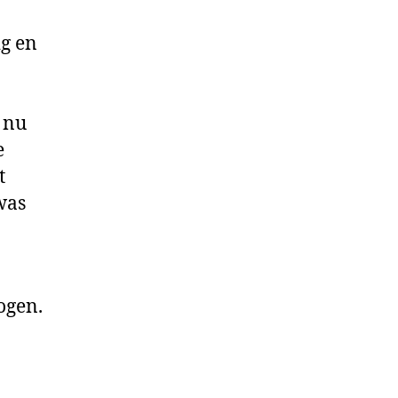
ig en
 nu
e
t
was
ogen.