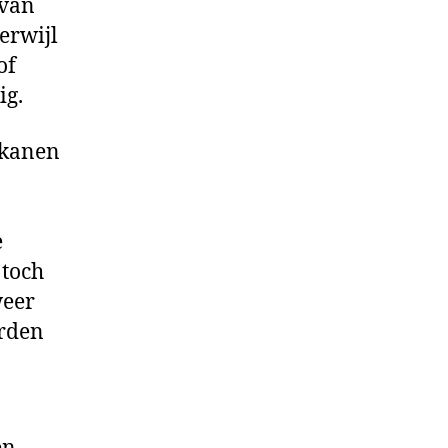
 van
erwijl
of
ig.
ikanen
e
 toch
weer
orden