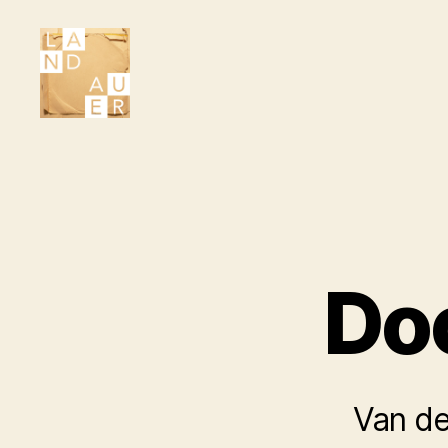
Literair
Tijdschrift
Landauer
Do
Van de