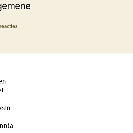
lgemene
op
reacties
Doodgewoon
land
een
et
 een
ennia