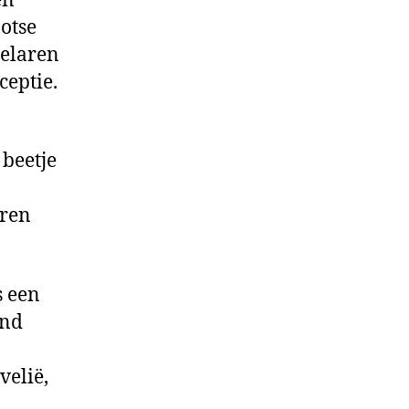
en
otse
telaren
ceptie.
 beetje
uren
s een
and
velië,