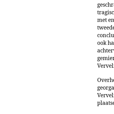
geschr
tragis
met en
tweede
conclu
ook ha
achter
gemiem
Vervel
Overhe
georga
Vervel
plaats