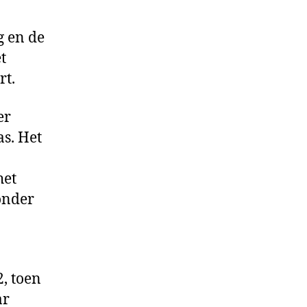
g en de
t
rt.
er
s. Het
het
 onder
, toen
ar