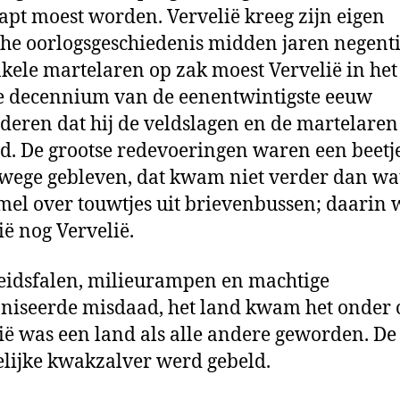
apt moest worden. Vervelië kreeg zijn eigen
che oorlogsgeschiedenis midden jaren negent
kele martelaren op zak moest Vervelië in het
 decennium van de eenentwintigste eeuw
deren dat hij de veldslagen en de martelaren
d. De grootse redevoeringen waren een beetj
wege gebleven, dat kwam niet verder dan wa
el over touwtjes uit brievenbussen; daarin 
ië nog Vervelië.
idsfalen, milieurampen en machtige
niseerde misdaad, het land kwam het onder 
ië was een land als alle andere geworden. De
elijke kwakzalver werd gebeld.