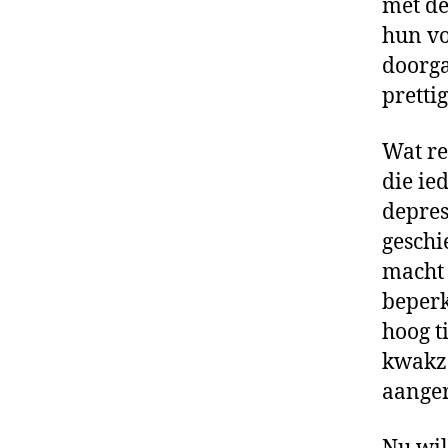
met de
hun vo
doorga
pretti
Wat re
die ie
depres
geschi
macht n
beperk
hoog t
kwakza
aanger