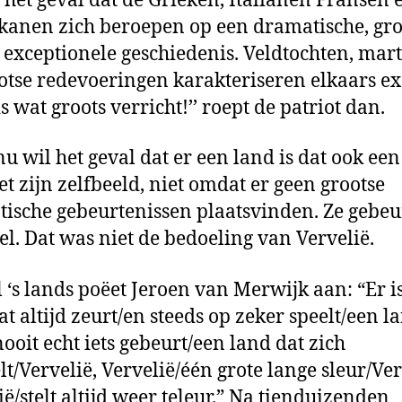
 het geval dat de Grieken, Italianen Fransen 
anen zich beroepen op een dramatische, gro
 exceptionele geschiedenis. Veldtochten, mar
otse redevoeringen karakteriseren elkaars ex
is wat groots verricht!’’ roept de patriot dan.
u wil het geval dat er een land is dat ook een
et zijn zelfbeeld, niet omdat er geen grootse
ische gebeurtenissen plaatsvinden. Ze gebe
wel. Dat was niet de bedoeling van Vervelië.
l ‘s lands poëet Jeroen van Merwijk aan: “Er i
at altijd zeurt/en steeds op zeker speelt/een l
ooit echt iets gebeurt/een land dat zich
lt/Vervelië, Vervelië/één grote lange sleur/Ver
ië/stelt altijd weer teleur.” Na tienduizenden