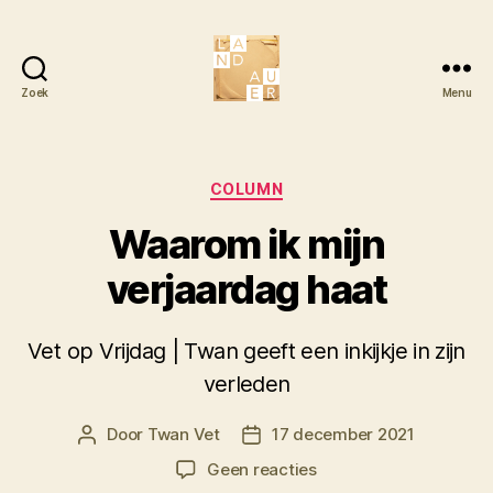
Zoek
Menu
Literair
Tijdschrift
Landauer
Categorieën
COLUMN
Waarom ik mijn
verjaardag haat
Vet op Vrijdag | Twan geeft een inkijkje in zijn
verleden
Door
Twan Vet
17 december 2021
Berichtauteur
Berichtdatum
op
Geen reacties
Waarom