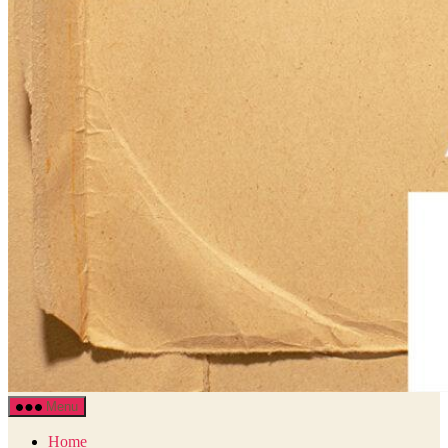
Literair
Menu
Tijdschrift
Landauer
Home