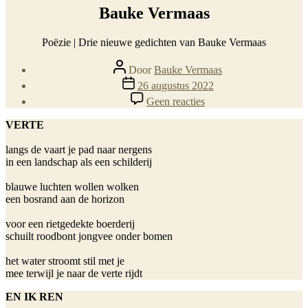
Bauke Vermaas
Poëzie | Drie nieuwe gedichten van Bauke Vermaas
Berichtauteur
Door
Bauke Vermaas
Berichtdatum
26 augustus 2022
op
Geen reacties
Bauke
Vermaas
VERTE 
langs de vaart je pad naar nergens  

in een landschap als een schilderij 

blauwe luchten wollen wolken 

een bosrand aan de horizon  

voor een rietgedekte boerderij  

schuilt roodbont jongvee onder bomen  

het water stroomt stil met je 

mee terwijl je naar de verte rijdt
EN IK REN