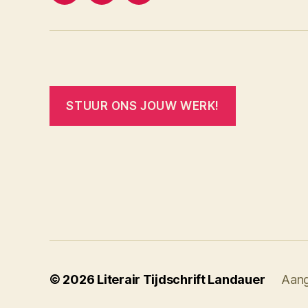
STUUR ONS JOUW WERK!
© 2026
Literair Tijdschrift Landauer
Aang