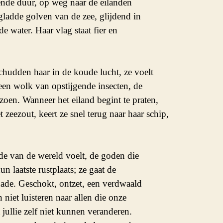
nde duur, op weg naar de eilanden 

ladde golven van de zee, glijdend in 

e water. Haar vlag staat fier en 

hudden haar in de koude lucht, ze voelt 

en wolk van opstijgende insecten, de 

zoen. Wanneer het eiland begint te praten, 

eezout, keert ze snel terug naar haar schip, 

de van de wereld voelt, de goden die 

n laatste rustplaats; ze gaat de 

de. Geschokt, ontzet, een verdwaald 

niet luisteren naar allen die onze 

ullie zelf niet kunnen veranderen. 
