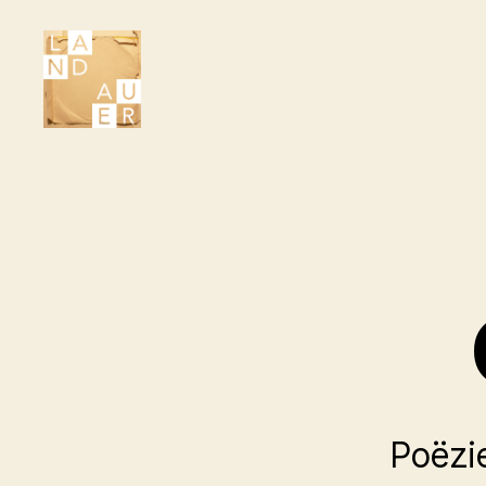
Literair
Tijdschrift
Landauer
Poëzi