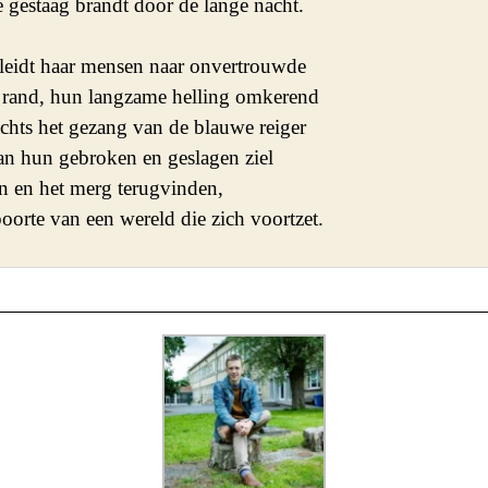
e gestaag brandt door de lange nacht.

eidt haar mensen naar onvertrouwde 

e rand, hun langzame helling omkerend 

achts het gezang van de blauwe reiger 

an hun gebroken en geslagen ziel 

n en het merg terugvinden, 

oorte van een wereld die zich voortzet.