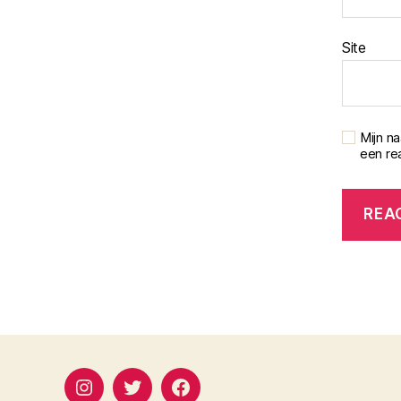
Site
Mijn n
een rea
instagram
twitter
facebook