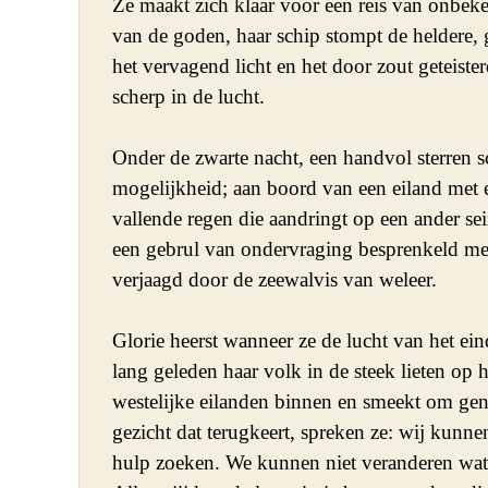
Ze maakt zich klaar voor een reis van onbeke
van de goden, haar schip stompt de heldere, g
het vervagend licht en het door zout geteisterd
scherp in de lucht.

Onder de zwarte nacht, een handvol sterren sc
mogelijkheid; aan boord van een eiland met e
vallende regen die aandringt op een ander sei
een gebrul van ondervraging besprenkeld met z
verjaagd door de zeewalvis van weleer.

Glorie heerst wanneer ze de lucht van het ein
lang geleden haar volk in de steek lieten op hu
westelijke eilanden binnen en smeekt om gena
gezicht dat terugkeert, spreken ze: wij kunnen 
hulp zoeken. We kunnen niet veranderen wat j