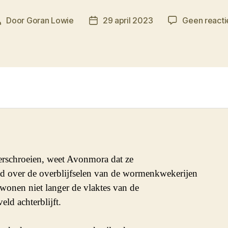
Door
Goran Lowie
29 april 2023
Geen reacti
Berichtauteur
Berichtdatum
rschroeien, weet Avonmora dat ze 

d over de overblijfselen van de wormenkwekerijen 

onen niet langer de vlaktes van de

ld achterblijft.
