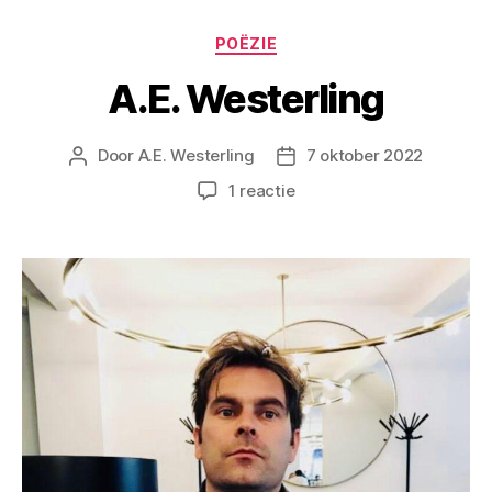
Categorieën
POËZIE
A.E. Westerling
Door
A.E. Westerling
7 oktober 2022
Berichtauteur
Berichtdatum
op
1 reactie
A.E.
Westerling