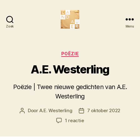
Zoek
Menu
Literair
Tijdschrift
Landauer
Categorieën
POËZIE
A.E. Westerling
Poëzie | Twee nieuwe gedichten van A.E.
Westerling
Door
A.E. Westerling
7 oktober 2022
Berichtauteur
Berichtdatum
op
1 reactie
A.E.
Westerling