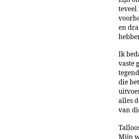
teveel
voorba
en dra
hebben
Ik bed
vaste 
tegend
die be
uitvoe
alles 
van di
Talloo
Mijn w