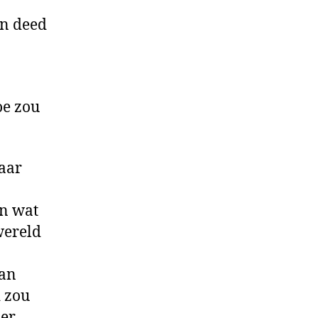
en deed
oe zou
maar
en wat
wereld
van
d zou
 er