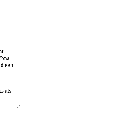
at
 Yona
ld een
s als