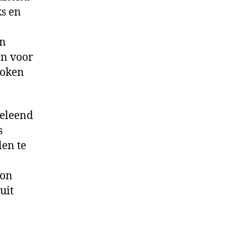
s en
an
en voor
koken
Geleend
s
en te
kon
uit