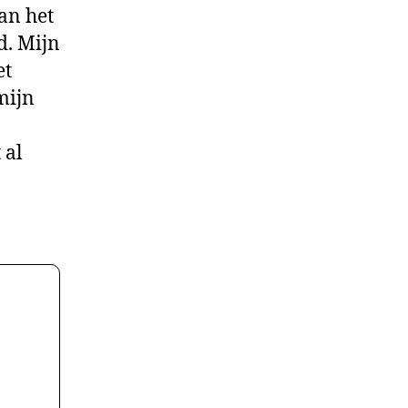
an het
d. Mijn
et
mijn
 al