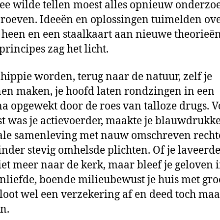
e wilde tellen moest alles opnieuw onderzo
roeven. Ideeën en oplossingen tuimelden ov
 heen en een staalkaart aan nieuwe theorieë
principes zag het licht.
 hippie worden, terug naar de natuur, zelf je
en maken, je hoofd laten rondzingen in een
a opgewekt door de roes van talloze drugs. V
st was je actievoerder, maakte je blauwdrukk
ale samenleving met nauw omschreven recht
nder stevig omhelsde plichten. Of je laveerde
iet meer naar de kerk, maar bleef je geloven 
nliefde, boende milieubewust je huis met gr
sloot wel een verzekering af en deed toch ma
n.