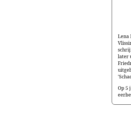
Lena 
Vliss
schri
later
Fried
uitge
'Scha
Op 5 j
eerbe