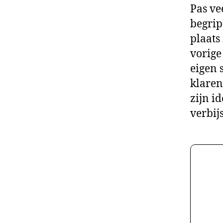
Pas ve
begrip
plaats
vorige
eigen 
klaren
zijn i
verbij