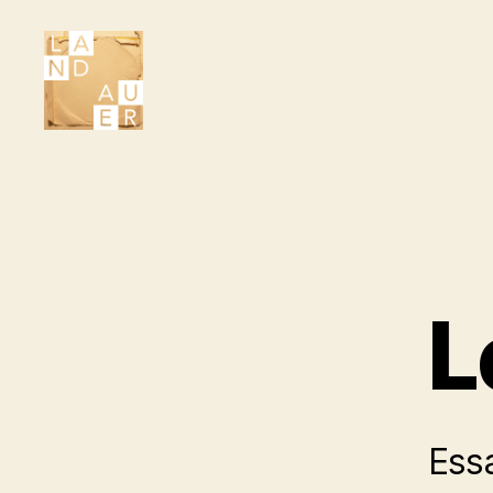
Literair
Tijdschrift
Landauer
L
Ess