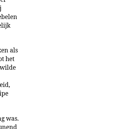
j
ebelen
lijk
ken als
t het
 wilde
eid,
ipe
ng was.
eunend