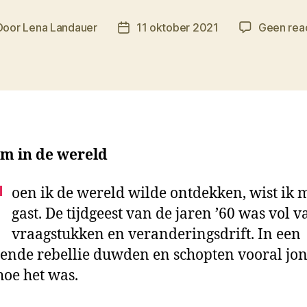
Door
Lena Landauer
11 oktober 2021
Geen rea
ichtauteur
Berichtdatum
m in de wereld
T
oen ik de wereld wilde ontdekken, wist ik m
gast. De tijdgeest van de jaren ’60 was vol v
vraagstukken en veranderingsdrift. In een
ende rebellie duwden en schopten vooral jo
hoe het was.