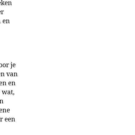
eken
er
n en
oor je
en van
en en
 wat,
in
oene
ar een