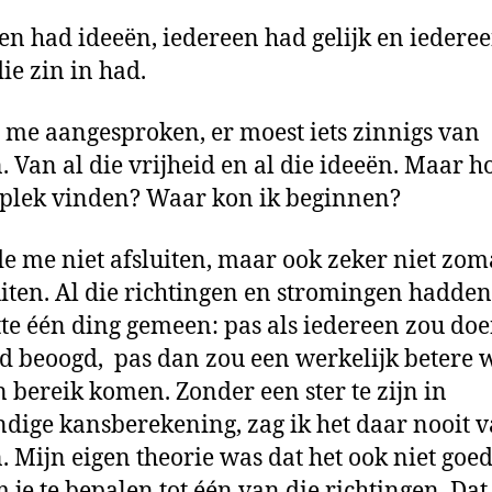
en had ideeën, iedereen had gelijk en iedere
ie zin in had.
t me aangesproken, er moest iets zinnigs van
 Van al die vrijheid en al die ideeën. Maar h
 plek vinden? Waar kon ik beginnen?
de me niet afsluiten, maar ook zeker niet zo
iten. Al die richtingen en stromingen hadden
tte één ding gemeen: pas als iedereen zou do
d beoogd, pas dan zou een werkelijk betere 
 bereik komen. Zonder een ster te zijn in
dige kansberekening, zag ik het daar nooit 
 Mijn eigen theorie was dat het ook niet goe
m je te bepalen tot één van die richtingen. Dat