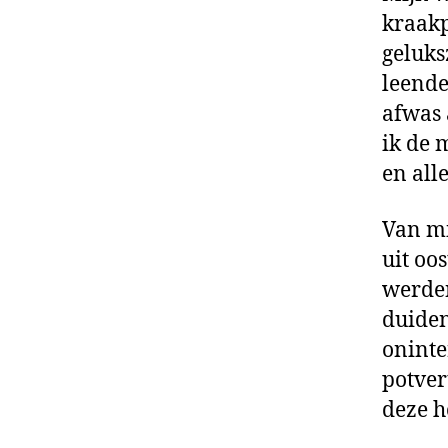
kraakp
geluks
leende
afwas 
ik de 
en all
Van mi
uit oo
werden
duiden
oninte
potver
deze h