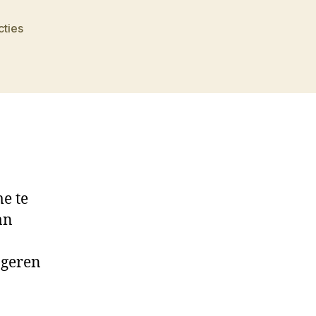
op
cties
Lena
Landauer
e te
an
ngeren