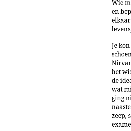
Wie me
en bep
elkaar
levens
Je kon
schoen
Nirvan
het wi
de ide
wat mi
ging n
naaste
zeep, 
exame