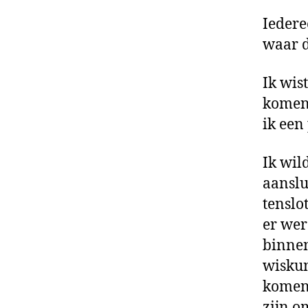
Iedere
waar d
Ik wis
komen.
ik een
Ik wil
aanslu
tenslo
er wer
binnen
wiskun
komen.
zijn o