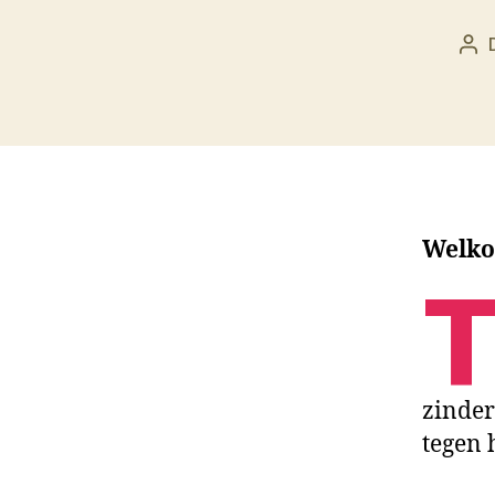
Ber
Welko
zinder
tegen 