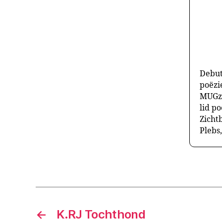
Debut
poëzi
MUGzi
lid po
Zicht
Plebs
←
K.RJ Tochthond