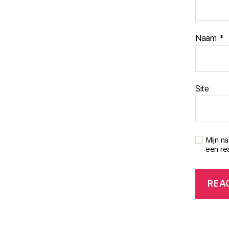
Naam
*
Site
Mijn n
een rea