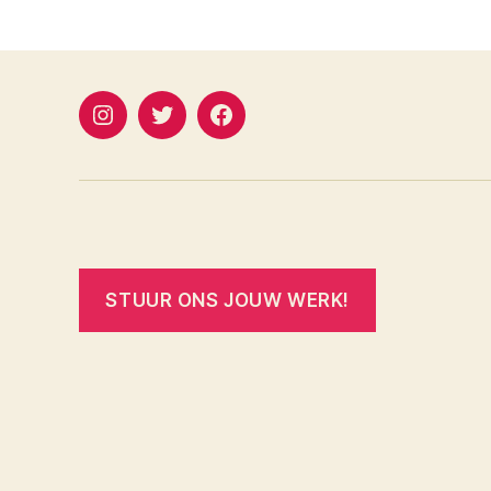
instagram
twitter
facebook
STUUR ONS JOUW WERK!