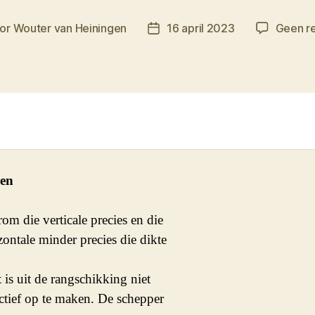
or
Wouter van Heiningen
16 april 2023
Geen re
htauteur
Berichtdatum
nen
om die verticale precies en die

zontale minder precies die dikte

t is uit de rangschikking niet

ctief op te maken. De schepper 
