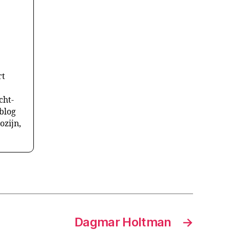
rt
cht-
 blog
ozijn,
Dagmar Holtman
→