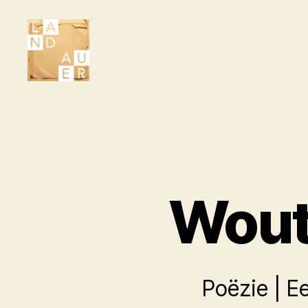
Literair
Tijdschrift
Landauer
Wout
Poëzie | E