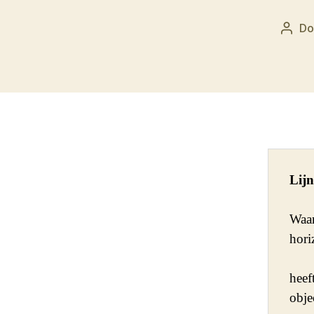
Do
Beric
Lij
Waar
hori
heef
obje