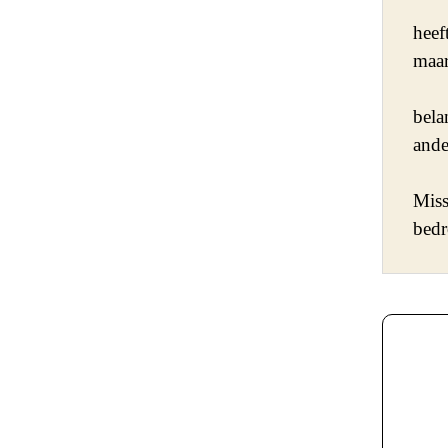
heef
maar
belan
ande
Miss
bedr